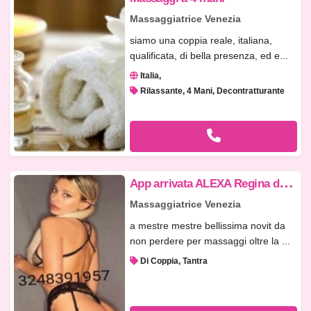
Massaggiatrice Venezia
siamo una coppia reale, italiana,
qualificata, di bella presenza, ed e...
Italia
Rilassante, 4 Mani, Decontratturante
A
pp arrivata ALEXA Regina del Relax di ogni genere in somma arrivo dove vuoi
Massaggiatrice Venezia
a mestre mestre bellissima novit da
non perdere per massaggi oltre la ...
Di Coppia, Tantra