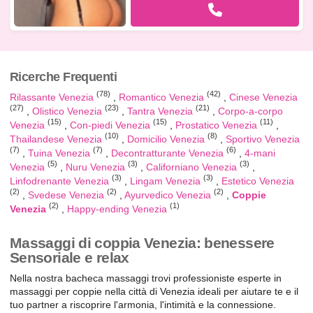
Ricerche Frequenti
(78)
(42)
Rilassante Venezia
Romantico Venezia
Cinese Venezia
(27)
(23)
(21)
Olistico Venezia
Tantra Venezia
Corpo-a-corpo
(15)
(15)
(11)
Venezia
Con-piedi Venezia
Prostatico Venezia
(10)
(8)
Thailandese Venezia
Domicilio Venezia
Sportivo Venezia
(7)
(7)
(6)
Tuina Venezia
Decontratturante Venezia
4-mani
(5)
(3)
(3)
Venezia
Nuru Venezia
Californiano Venezia
(3)
(3)
Linfodrenante Venezia
Lingam Venezia
Estetico Venezia
(2)
(2)
(2)
Svedese Venezia
Ayurvedico Venezia
Coppie
(2)
(1)
Venezia
Happy-ending Venezia
Massaggi di coppia Venezia: benessere
Sensoriale e relax
Nella nostra bacheca massaggi trovi professioniste esperte in
massaggi per coppie nella città di Venezia ideali per aiutare te e il
tuo partner a riscoprire l'armonia, l'intimità e la connessione.