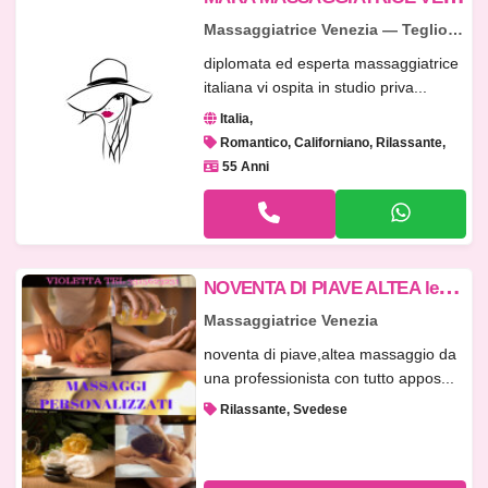
Massaggiatrice Venezia — Teglio Veneto
diplomata ed esperta massaggiatrice
italiana vi ospita in studio priva...
Italia
Romantico, Californiano, Rilassante
55 Anni
N
OVENTA DI PIAVE ALTEA lettino appositamente. massaggio RILASSANTE
Massaggiatrice Venezia
noventa di piave,altea massaggio da
una professionista con tutto appos...
Rilassante, Svedese