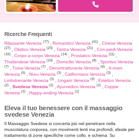
Ricerche Frequenti
(77)
(41)
Rilassante Venezia
Romantico Venezia
Cinese Venezia
(27)
(23)
(21)
Olistico Venezia
Tantra Venezia
Con-piedi Venezia
(15)
(14)
(11)
Corpo-a-corpo Venezia
Prostatico Venezia
(10)
(8)
Thailandese Venezia
Domicilio Venezia
Sportivo Venezia
(7)
(7)
(6)
Tuina Venezia
Decontratturante Venezia
4-mani
(5)
(3)
(3)
Venezia
Nuru Venezia
Californiano Venezia
(3)
(3)
Linfodrenante Venezia
Lingam Venezia
Estetico Venezia
(2)
(2)
(2)
Svedese Venezia
Ayurvedico Venezia
Coppie
(2)
(1)
Venezia
Happy-ending Venezia
Eleva il tuo benessere con il massaggio
svedese Venezia
Il Massaggio Svedese si concerta più nel penetrare nella
muscolatura corporea, con movimenti lenti ma profondi, ideale per
trattamento di zone specifiche come collo, e schiena. Su