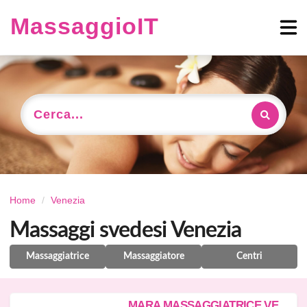
MassaggioIT
Cerca...
Home
Venezia
Massaggi svedesi Venezia
Massaggiatrice
Massaggiatore
Centri
M
ARA MASSAGGIATRICE VENETA