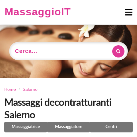
MassaggioIT
Cerca...
Home
Salerno
Massaggi decontratturanti
Salerno
Massaggiatrice
Massaggiatore
Centri