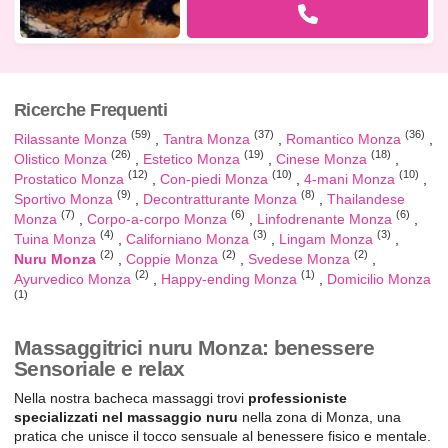
Ricerche Frequenti
(59)
(37)
(36)
Rilassante Monza
Tantra Monza
Romantico Monza
(26)
(19)
(18)
Olistico Monza
Estetico Monza
Cinese Monza
(12)
(10)
(10)
Prostatico Monza
Con-piedi Monza
4-mani Monza
(9)
(8)
Sportivo Monza
Decontratturante Monza
Thailandese
(7)
(6)
(6)
Monza
Corpo-a-corpo Monza
Linfodrenante Monza
(4)
(3)
(3)
Tuina Monza
Californiano Monza
Lingam Monza
(2)
(2)
(2)
Nuru Monza
Coppie Monza
Svedese Monza
(2)
(1)
Ayurvedico Monza
Happy-ending Monza
Domicilio Monza
(1)
Massaggitrici nuru Monza: benessere
Sensoriale e relax
Nella nostra bacheca massaggi trovi
professioniste
specializzati nel massaggio nuru
nella zona di Monza, una
pratica che unisce il tocco sensuale al benessere fisico e mentale.