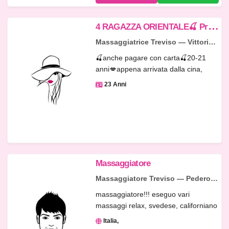
4
RAGAZZA ORIENTALE🍒 Prima volta in città🍒 ragazza orientale🍒 servizio completo (squirting-gola profonda-pompino al naturale-venuta in bocca)
Massaggiatrice Treviso — Vittorio Veneto
🍒anche pagare con carta🍒20-21
anni💋appena arrivata dalla cina,
belliss...
23 Anni
Massaggiatore
Massaggiatore Treviso — Pederobba
massaggiatore!!! eseguo vari
massaggi relax, svedese, californiano
e ...
Italia