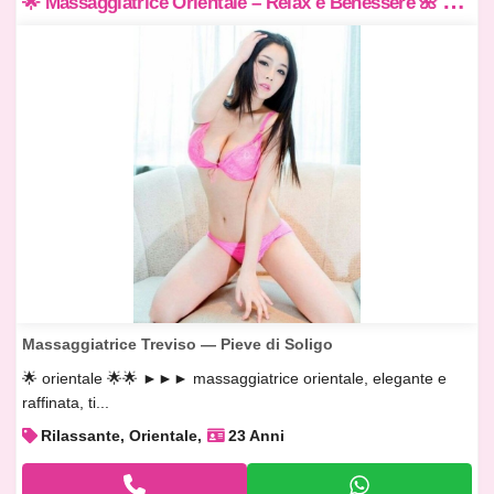

 Massaggiatrice Orientale – Relax e Benessere 🌺 Trattamenti per il Benessere del Corpo 🌺
Massaggiatrice Treviso — Pieve di Soligo
🌟 orientale 🌟🌟 ►►► massaggiatrice orientale, elegante e
raffinata, ti...
Rilassante, Orientale
23 Anni