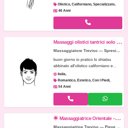
Olistico, Californiano, Specializzato
46 Anni
M
assaggi olistici tantrici solo DONNE
Massaggiatore Treviso — Spresiano
buon giorno io pratico lo shiatsu
abbinato all’olistico californiano e...
Italia
Romantico, Estetico, Con I Piedi
54 Anni

 Massaggiatrice Orientale – Relax e Benessere 🌺 Trattamenti per il Benessere del Corpo 🌺
Massaggiatrice Treviso — Pieve di Soligo