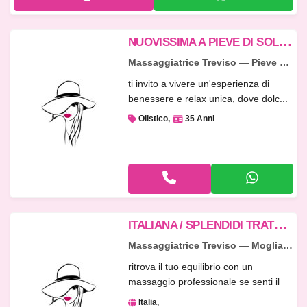
N
UOVISSIMA A PIEVE DI SOLIGO!!!
Massaggiatrice Treviso — Pieve di Soligo
ti invito a vivere un'esperienza di
benessere e relax unica, dove dolc...
Olistico
35 Anni
I
TALIANA / SPLENDIDI TRATTAMENTI ANTI-STRESS
Massaggiatrice Treviso — Mogliano Veneto
ritrova il tuo equilibrio con un
massaggio professionale se senti il
b...
Italia