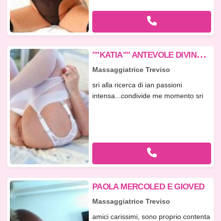
"
"KATIA"" ANTEVOLE DIVINA....BELLA E COME IN VULCANO 3661112846
Massaggiatrice Treviso
sri alla ricerca di ian passioni
intensa...condivide me momento sri
ve...
PAOLA MERCOLED E GIOVED
Massaggiatrice Treviso
amici carissimi, sono proprio contenta