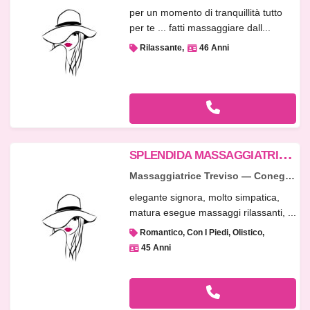
per un momento di tranquillità tutto
per te ... fatti massaggiare dall...
Rilassante
46 Anni
S
PLENDIDA MASSAGGIATRICE Donna Matura ...
Massaggiatrice Treviso — Conegliano
elegante signora, molto simpatica,
matura esegue massaggi rilassanti, ...
Romantico, Con I Piedi, Olistico
45 Anni