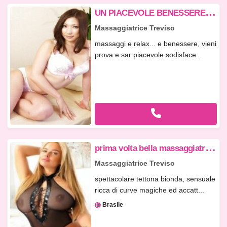
U
N PIACEVOLE BENESSERE E RELAX 3315678889 SIGNORESSA DI TREVIGNANO 31040
Massaggiatrice Treviso
massaggi e relax... e benessere, vieni
prova e sar piacevole sodisface...
p
rima volta bella massaggiatrice ambiente pulito e tranquillo
Massaggiatrice Treviso
spettacolare tettona bionda, sensuale
ricca di curve magiche ed accatt...
Brasile