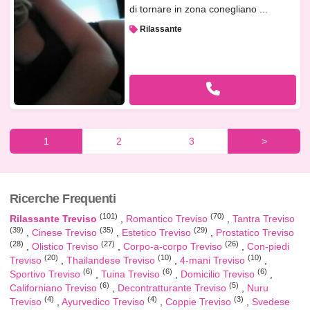
di tornare in zona conegliano ...
Rilassante
1
2
3
>
Ricerche Frequenti
(101)
(70)
Rilassante Treviso
Romantico Treviso
Tantra Treviso
(39)
(35)
(29)
Cinese Treviso
Estetico Treviso
Prostatico Treviso
(28)
(27)
(26)
Olistico Treviso
Corpo-a-corpo Treviso
Con-piedi
(20)
(10)
(10)
Treviso
Thailandese Treviso
4-mani Treviso
(6)
(6)
(6)
Sportivo Treviso
Tuina Treviso
Domicilio Treviso
(6)
(5)
Californiano Treviso
Decontratturante Treviso
Nuru
(4)
(4)
(3)
Treviso
Ayurvedico Treviso
Coppie Treviso
Svedese