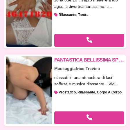
zona oderzo ti sapro mettere a tuo
agio...ti divertirai tantissimo. ti...
Rilassante, Tantra
F
ANTASTICA BELLISSIMA SPECIALISTA MASSAGGIO CORPO SU CORPO PROSTATICO
Massaggiatrice Treviso
rilassati in una atmosfera di luci
soffuse e musica rilassante... vivi...
Prostatico, Rilassante, Corpo A Corpo