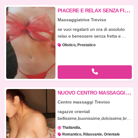
P
IACERE E RELAX SENZA FINE...TREVISO...3511691726...
Massaggiatrice Treviso
se vuoi regalarti un ora di assoluto
relax e benessere senza fretta e ...
Olistico, Prostatico
N
UOVO CENTRO MASSAGGI RELAX SENSUALI A ODERZO
Centro massaggi Treviso
ragazze orientali
bellissime,buonissime,dolcissime,brave
educate elega...
Thailandia
Romantico, Rilassante, Orientale