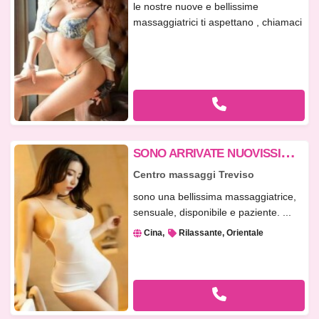
le nostre nuove e bellissime
massaggiatrici ti aspettano , chiamaci
pe...
S
ONO ARRIVATE NUOVISSIME BELLISSIME RAGAZZE ORIENTALI , VIENITE A PROVARE
Centro massaggi Treviso
sono una bellissima massaggiatrice,
sensuale, disponibile e paziente. ...
Cina
Rilassante, Orientale