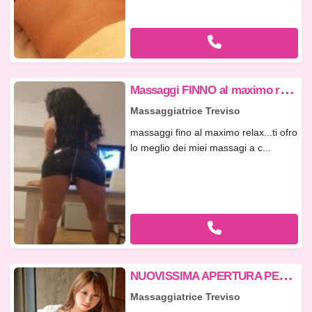
M
assaggi FINNO al maximo relax tutto garantito.
Massaggiatrice Treviso
massaggi fino al maximo relax...ti ofro
lo meglio dei miei massagi a c...
N
UOVISSIMA APERTURA PER MOMENTI DA SOGNO A CORNUDA!!!! 3341441131
Massaggiatrice Treviso