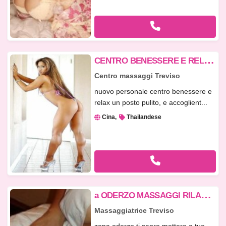
C
ENTRO BENESSERE E RELAX 3339613888 A PREGANZIOL aperto tutti giorni
Centro massaggi Treviso
nuovo personale centro benessere e
relax un posto pulito, e accoglient...
Cina
Thailandese
a
ODERZO MASSAGGI RILASSANTI DAL PI SENSUALE TANTRA O YOU AND ME
Massaggiatrice Treviso