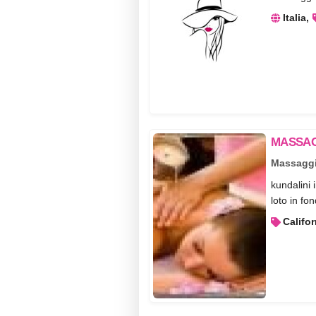
Italia
MASSAG
Massaggi
kundalini 
loto in fo
Califo