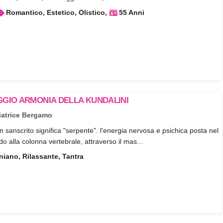
Romantico, Estetico, Olistico
55 Anni
GIO ARMONIA DELLA KUNDALINI
atrice Bergamo
in sanscrito significa "serpente". l'energia nervosa e psichica posta nel
ndo alla colonna vertebrale, attraverso il mas...
rniano, Rilassante, Tantra