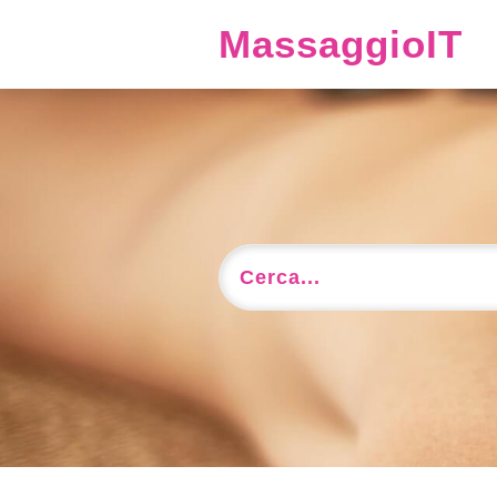
MassaggioIT
Cerca...