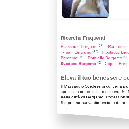
Ricerche Frequenti
(86)
Rilassante Bergamo
Romantico
(17)
4-mani Bergamo
Prostatico Be
(10)
(9)
Bergamo
Domicilio Bergamo
(5)
Svedese Bergamo
Coppie Ber
Eleva il tuo benessere 
Il Massaggio Svedese si concerta più 
specifiche come collo, e schiena. Su 
nella città di Bergamo
. Professionis
Scopri una nuova dimensione di tranq