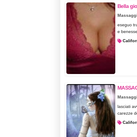
Bella gi
Massaggi
eseguo tra
e benesser
Califo
MASSAG
Massaggi
lasciati a
carezze do
Califo