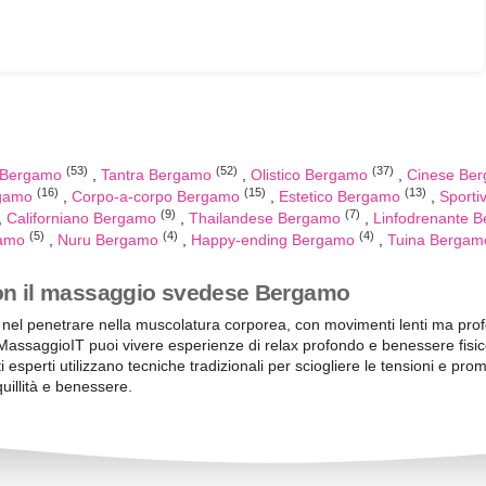
(53)
(52)
(37)
 Bergamo
Tantra Bergamo
Olistico Bergamo
Cinese Be
(16)
(15)
(13)
rgamo
Corpo-a-corpo Bergamo
Estetico Bergamo
Sport
(9)
(7)
Californiano Bergamo
Thailandese Bergamo
Linfodrenante 
(5)
(4)
(4)
gamo
Nuru Bergamo
Happy-ending Bergamo
Tuina Berga
con il massaggio svedese Bergamo
nel penetrare nella muscolatura corporea, con movimenti lenti ma profo
MassaggioIT puoi vivere esperienze di relax profondo e benessere fisic
ti esperti utilizzano tecniche tradizionali per sciogliere le tensioni e p
uillità e benessere.