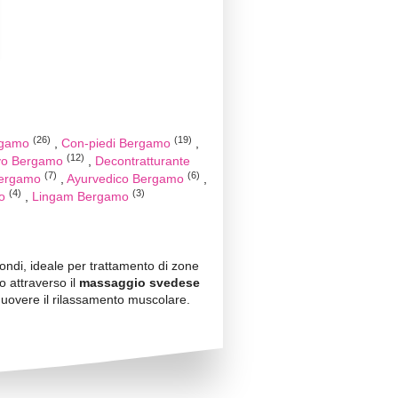
(26)
(19)
rgamo
Con-piedi Bergamo
(12)
ivo Bergamo
Decontratturante
(7)
(6)
Bergamo
Ayurvedico Bergamo
(4)
(3)
mo
Lingam Bergamo
ndi, ideale per trattamento di zone
o attraverso il
massaggio svedese
romuovere il rilassamento muscolare.