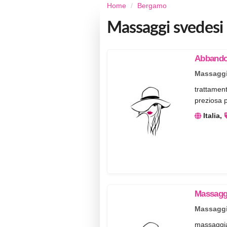
Home
Bergamo
Massaggi svedes
Abbandon
Massaggi
trattament
preziosa p
Italia
Massaggi
Massaggi
massaggiat