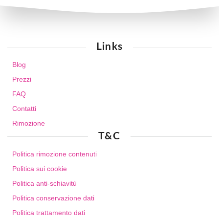
Links
Blog
Prezzi
FAQ
Contatti
Rimozione
T&C
Politica rimozione contenuti
Politica sui cookie
Politica anti-schiavitù
Politica conservazione dati
Politica trattamento dati