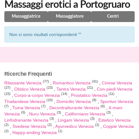
Massaggi erotici a Portogruaro
Massaggiatrice
Massaggiatore
Centri
Non ci sono risultati corrispondenti ""
Ricerche Frequenti
(77)
(41)
Rilassante Venezia
Romantico Venezia
Cinese Venezia
(27)
(23)
(21)
Olistico Venezia
Tantra Venezia
Con-piedi Venezia
(15)
(14)
(11)
Corpo-a-corpo Venezia
Prostatico Venezia
(10)
(8)
Thailandese Venezia
Domicilio Venezia
Sportivo Venezia
(7)
(7)
(6)
Tuina Venezia
Decontratturante Venezia
4-mani
(5)
(3)
(3)
Venezia
Nuru Venezia
Californiano Venezia
(3)
(3)
Linfodrenante Venezia
Lingam Venezia
Estetico Venezia
(2)
(2)
(2)
Svedese Venezia
Ayurvedico Venezia
Coppie Venezia
(2)
(1)
Happy-ending Venezia