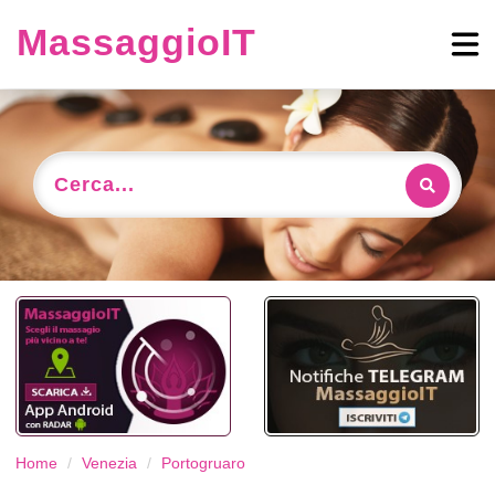
MassaggioIT
Cerca...
Home
Venezia
Portogruaro